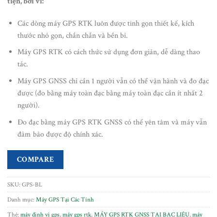
tiện, bởi vì:
Các dòng máy GPS RTK luôn được tinh gọn thiết kế, kích
thước nhỏ gọn, chắn chắn và bền bỉ.
Máy GPS RTK có cách thức sử dụng đơn giản, dễ dàng thao
tác.
Máy GPS GNSS chỉ cần 1 người vẫn có thể vận hành và đo đạc
được (đo bằng máy toàn đạc bằng máy toàn đạc cần ít nhất 2
người).
Đo đạc bằng máy GPS RTK GNSS có thể yên tâm và máy vẫn
đảm bảo được độ chính xác.
COMPARE
SKU:
GPS-BL
Danh mục:
Máy GPS Tại Các Tỉnh
Thẻ:
máy định vị gps
,
máy gps rtk
,
MÁY GPS RTK GNSS TẠI BẠC LIÊU
,
máy