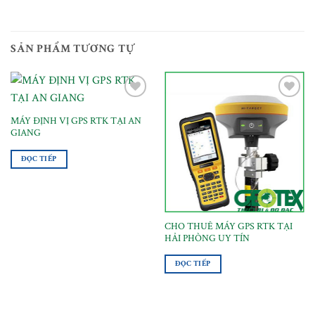
SẢN PHẨM TƯƠNG TỰ
MÁY ĐỊNH VỊ GPS RTK TẠI AN
Thêm
Thêm
GIANG
vào
vào
danh
danh
ĐỌC TIẾP
sách
sách
yêu
yêu
thích
thích
CHO THUÊ MÁY GPS RTK TẠI
HẢI PHÒNG UY TÍN
ĐỌC TIẾP