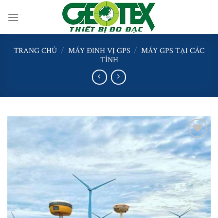
Skip
to
content
TRANG CHỦ
/
MÁY ĐINH VỊ GPS
/
MÁY GPS TẠI CÁC
TỈNH
Thêm
vào
danh
sách
yêu
thích