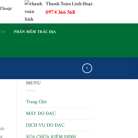
Thanh Toán Linh Hoạt
Thuật
0974 366 568
N
PHẦN MỀM TRẮC ĐỊA
MENU
Trang Chủ
MÁY ĐO ĐẠC
DỊCH VỤ ĐO ĐẠC
nh
ng
SỬA CHỮA KIỂM ĐỊNH