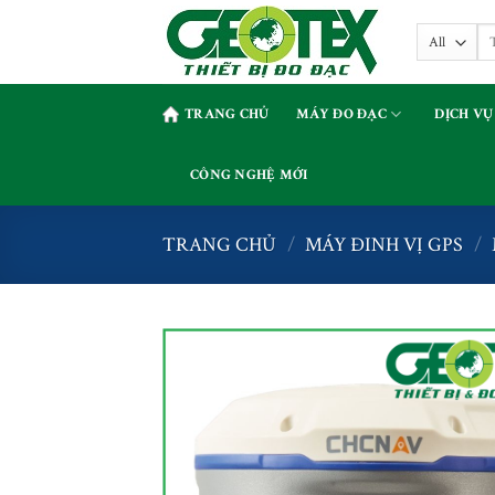
Skip
Tì
to
kiế
content
TRANG CHỦ
MÁY ĐO ĐẠC
DỊCH VỤ
CÔNG NGHỆ MỚI
TRANG CHỦ
/
MÁY ĐINH VỊ GPS
/