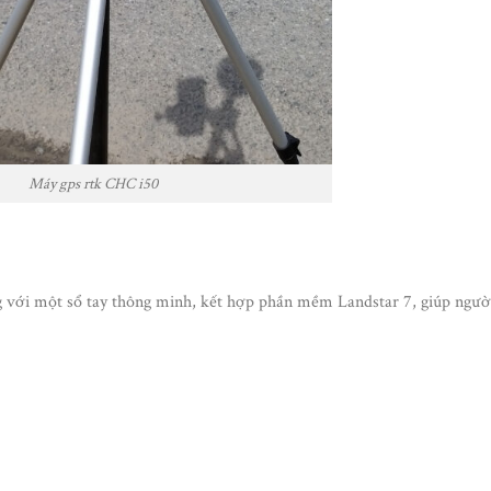
Máy gps rtk CHC i50
ới một sổ tay thông minh, kết hợp phần mềm Landstar 7, giúp ngườ