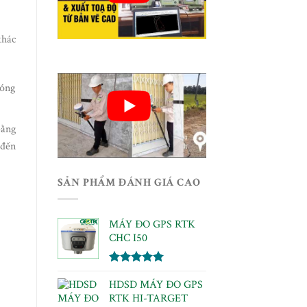
khác
hóng
bằng
 đến
SẢN PHẨM ĐÁNH GIÁ CAO
MÁY ĐO GPS RTK
CHC I50
Được xếp
HDSD MÁY ĐO GPS
hạng
5.00
5 sao
RTK HI-TARGET