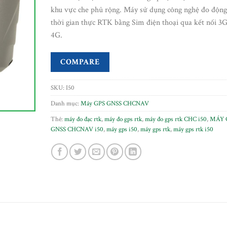
sách
khu vực che phủ rộng. Máy sử dụng công nghệ đo động
yêu
thích
thời gian thực RTK bằng Sim điện thoại qua kết nối 3G
4G.
COMPARE
SKU:
I50
Danh mục:
Máy GPS GNSS CHCNAV
Thẻ:
máy đo đạc rtk
,
máy đo gps rtk
,
máy đo gps rtk CHC i50
,
MÁY 
GNSS CHCNAV i50
,
máy gps i50
,
máy gps rtk
,
máy gps rtk i50