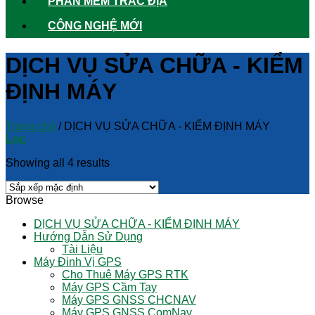
PHẦN MỀM TRẮC ĐỊA
CÔNG NGHỆ MỚI
DỊCH VỤ SỬA CHỮA - KIỂM
ĐỊNH MÁY
Trang chủ
/
DỊCH VỤ SỬA CHỮA - KIỂM ĐỊNH MÁY
Lọc
Showing all 4 results
Browse
DỊCH VỤ SỬA CHỮA - KIỂM ĐỊNH MÁY
Hướng Dẫn Sử Dụng
Tài Liệu
Máy Đinh Vị GPS
Cho Thuê Máy GPS RTK
Máy GPS Cầm Tay
Máy GPS GNSS CHCNAV
Máy GPS GNSS ComNav