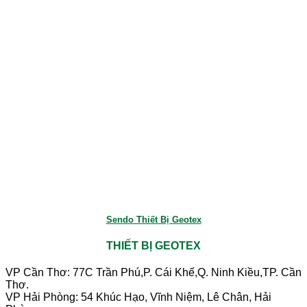
Sendo Thiết Bị Geotex
THIẾT BỊ GEOTEX
VP Cần Thơ: 77C Trần Phú,P. Cái Khế,Q. Ninh Kiều,TP. Cần
Thơ.
VP Hải Phòng: 54 Khúc Hạo, Vĩnh Niệm, Lê Chân, Hải