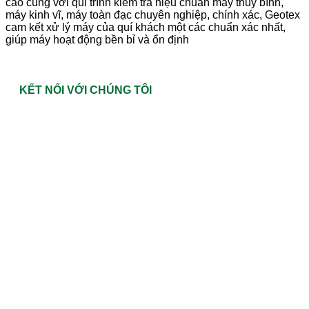
cao cùng với qui trình kiểm tra hiệu chuẩn máy thủy bình,
máy kinh vĩ, máy toàn đạc chuyên nghiệp, chính xác, Geotex
cam kết xử lý máy của quí khách một các chuẩn xác nhất,
giúp máy hoạt động bền bỉ và ổn định
KẾT NỐI VỚI CHÚNG TÔI