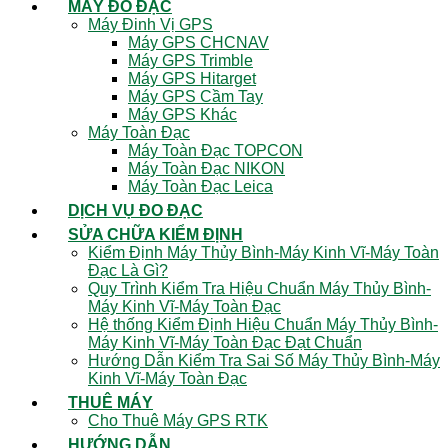
MÁY ĐO ĐẠC
Máy Đinh Vị GPS
Máy GPS CHCNAV
Máy GPS Trimble
Máy GPS Hitarget
Máy GPS Cầm Tay
Máy GPS Khác
Máy Toàn Đạc
Máy Toàn Đạc TOPCON
Máy Toàn Đạc NIKON
Máy Toàn Đạc Leica
DỊCH VỤ ĐO ĐẠC
SỬA CHỮA KIỂM ĐỊNH
Kiểm Định Máy Thủy Bình-Máy Kinh Vĩ-Máy Toàn
Đạc Là Gì?
Quy Trình Kiểm Tra Hiệu Chuẩn Máy Thủy Bình-
Máy Kinh Vĩ-Máy Toàn Đạc
Hệ thống Kiểm Định Hiệu Chuẩn Máy Thủy Bình-
Máy Kinh Vĩ-Máy Toàn Đạc Đạt Chuẩn
Hướng Dẫn Kiểm Tra Sai Số Máy Thủy Bình-Máy
Kinh Vĩ-Máy Toàn Đạc
THUÊ MÁY
Cho Thuê Máy GPS RTK
HƯỚNG DẪN