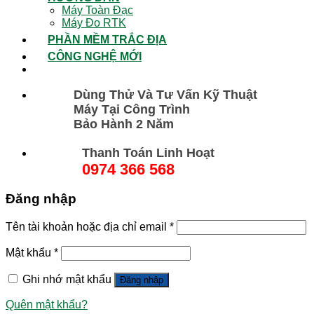
Máy Toàn Đạc
Máy Đo RTK
PHẦN MỀM TRẮC ĐỊA
CÔNG NGHỆ MỚI
Dùng Thử Và Tư Vấn Kỹ Thuật
Máy Tại Công Trình
Bảo Hành 2 Năm
Thanh Toán Linh Hoạt
0974 366 568
Đăng nhập
Tên tài khoản hoặc địa chỉ email
*
Mật khẩu
*
Ghi nhớ mật khẩu
Đăng nhập
Quên mật khẩu?