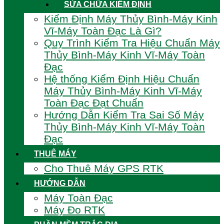
SỬA CHỮA KIỂM ĐỊNH
Kiểm Định Máy Thủy Bình-Máy Kinh
Vĩ-Máy Toàn Đạc Là Gì?
Quy Trình Kiểm Tra Hiệu Chuẩn Máy
Thủy Bình-Máy Kinh Vĩ-Máy Toàn
Đạc
Hệ thống Kiểm Định Hiệu Chuẩn
Máy Thủy Bình-Máy Kinh Vĩ-Máy
Toàn Đạc Đạt Chuẩn
Hướng Dẫn Kiểm Tra Sai Số Máy
Thủy Bình-Máy Kinh Vĩ-Máy Toàn
Đạc
THUÊ MÁY
Cho Thuê Máy GPS RTK
HƯỚNG DẪN
Máy Toàn Đạc
Máy Đo RTK